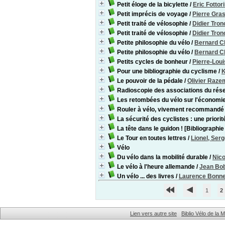
Petit éloge de la bicylette
/
Eric Fottor
Petit imprécis de voyage
/
Pierre Gra
Petit traité de vélosophie
/
Didier Tron
Petit traité de vélosophie
/
Didier Tron
Petite philosophie du vélo
/
Bernard 
Petite philosophie du vélo
/
Bernard 
Petits cycles de bonheur
/
Pierre-Lou
Pour une bibliographie du cyclisme
/
K
Le pouvoir de la pédale
/
Olivier Raz
Radioscopie des associations du ré
Les retombées du vélo sur l'économie
Rouler à vélo, vivement recommandé
La sécurité des cyclistes : une priori
La tête dans le guidon ! [Bibliographie 
Le Tour en toutes lettres
/
Lionel, Ser
Vélo
Du vélo dans la mobilité durable
/
Nico
Le vélo à l'heure allemande
/
Jean Bo
Un vélo ... des livres
/
Laurence Bonn
1
2
Lien vers autre site
Biblio Vélo de la