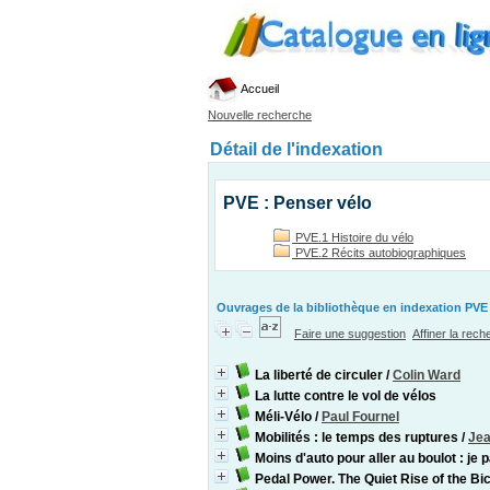
Accueil
Nouvelle recherche
Détail de l'indexation
PVE : Penser vélo
PVE.1 Histoire du vélo
PVE.2 Récits autobiographiques
Ouvrages de la bibliothèque en indexation PVE 
Faire une suggestion
Affiner la rec
La liberté de circuler
/
Colin Ward
La lutte contre le vol de vélos
Méli-Vélo
/
Paul Fournel
Mobilités : le temps des ruptures
/
Jea
Moins d'auto pour aller au boulot : je 
Pedal Power. The Quiet Rise of the Bi