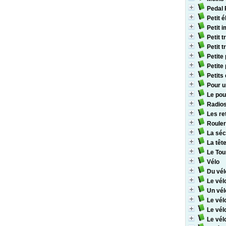
Pedal 
Petit é
Petit 
Petit t
Petit t
Petite
Petite
Petits
Pour u
Le pou
Radios
Les re
Rouler
La séc
La tête
Le Tou
Vélo
Du vél
Le vél
Un vélo
Le vél
Le vél
Le vél