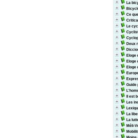
La bicy
Bicycl
Ce que
Critic
Le cyc
Cyclis
Cyclopo
Deux r
Diccion
Eloge 
Eloge 
Eloge 
Europe
Expres
Guide 
L'hom
Il est
Les in
Lexiqu
La libe
La lutt
Méli-V
Mobili
Moins d