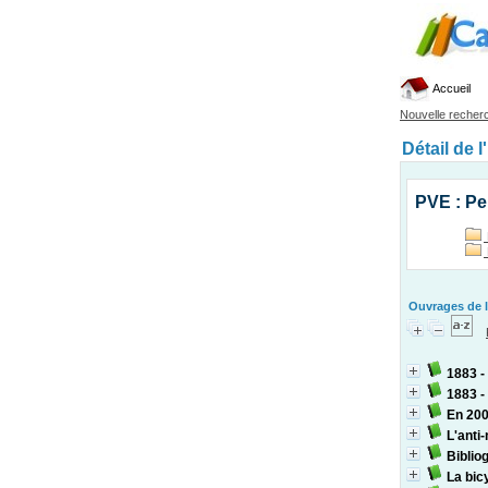
Accueil
Nouvelle recher
Détail de l
PVE : Pe
Ouvrages de l
1883 -
1883 -
En 200
L'anti
Biblio
La bic