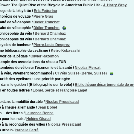
Power. The Quiet Rise of the Bicycle in American Public Life
/
J. Harry Wray
loge de la bicylette
/
Eric Fottorino
imprécis de voyage
/
Pierre Gras
raité de vélosophie
/
Didier Tronchet
raité de vélosophie
/
Didier Tronchet
 philosophie du vélo
/
Bernard Chambaz
 philosophie du vélo
/
Bernard Chambaz
 cycles de bonheur
/
Pierre-Louis Desprez
ne bibliographie du cyclisme
/
Keizo Kobayashi
voir de la pédale
/
Olivier Razemon
copie des associations du réseau FUB
tombées du vélo sur l'économie et la santé
/
Nicolas Mercat
 à vélo, vivement recommandé
/
CI Vélo Suisse (Berne, Suisse)
urité des cyclistes : une priorité partagée
 dans le guidon ! [Bibliographie sur le vélo]
/
Bibliothèque départementale de pr
r en toutes lettres
/
Lionel, Serge et Françoise Laget
o dans la mobilité durable
/
Nicolas Pressicaud
o à l'heure allemande
/
Jean Bobet
 ... des livres
/
Laurence Bonne
o pour les nuls
/
Hélène Giraud
o à la reconquête des villes
/
Nicolas Pressicaud
o urbain
/
Isabelle Ferré