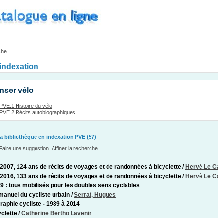
che
'indexation
nser vélo
PVE.1 Histoire du vélo
PVE.2 Récits autobiographiques
a bibliothèque en indexation PVE (57)
Faire une suggestion
Affiner la recherche
 2007, 124 ans de récits de voyages et de randonnées à bicyclette
/
Hervé Le C
 2016, 133 ans de récits de voyages et de randonnées à bicyclette
/
Hervé Le C
9 : tous mobilisés pour les doubles sens cyclables
-manuel du cycliste urbain
/
Serraf, Hugues
graphie cycliste - 1989 à 2014
yclette
/
Catherine Bertho Lavenir