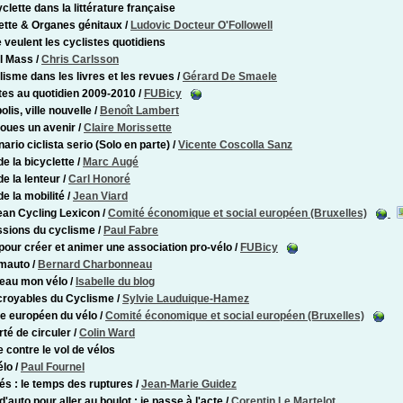
clette dans la littérature française
ette & Organes génitaux
/
Ludovic Docteur O'Followell
 veulent les cyclistes quotidiens
al Mass
/
Chris Carlsson
lisme dans les livres et les revues
/
Gérard De Smaele
tes au quotidien 2009-2010
/
FUBicy
lis, ville nouvelle
/
Benoît Lambert
oues un avenir
/
Claire Morissette
ario ciclista serio (Solo en parte)
/
Vicente Coscolla Sanz
de la bicyclette
/
Marc Augé
de la lenteur
/
Carl Honoré
de la mobilité
/
Jean Viard
an Cycling Lexicon
/
Comité économique et social européen (Bruxelles)
sions du cyclisme
/
Paul Fabre
pour créer et animer une association pro-vélo
/
FUBicy
mauto
/
Bernard Charbonneau
 beau mon vélo
/
Isabelle du blog
croyables du Cyclisme
/
Sylvie Lauduique-Hamez
e européen du vélo
/
Comité économique et social européen (Bruxelles)
rté de circuler
/
Colin Ward
e contre le vol de vélos
élo
/
Paul Fournel
tés : le temps des ruptures
/
Jean-Marie Guidez
'auto pour aller au boulot : je passe à l'acte
/
Corentin Le Martelot