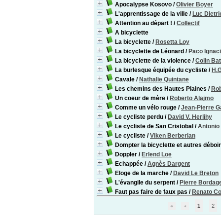
Apocalypse Kosovo
/
Olivier Boyer
L'apprentissage de la ville
/
Luc Dietri
Attention au départ !
/
Collectif
A bicyclette
La bicyclette
/
Rosetta Loy
La bicyclette de Léonard
/
Paco Ignacio
La bicyclette de la violence
/
Colin Ba
La burlesque équipée du cycliste
/
H.G
Cavale
/
Nathalie Quintane
Les chemins des Hautes Plaines
/
Rob
Un coeur de mère
/
Roberto Alajmo
Comme un vélo rouge
/
Jean-Pierre G
Le cycliste perdu
/
David V. Herlihy
Le cycliste de San Cristobal
/
Antonio
Le cycliste
/
Viken Berberian
Dompter la bicyclette et autres déboi
Doppler
/
Erlend Loe
Echappée
/
Agnès Dargent
Eloge de la marche
/
David Le Breton
L'évangile du serpent
/
Pierre Bordag
Faut pas faire de faux pas
/
Renato C
1
2