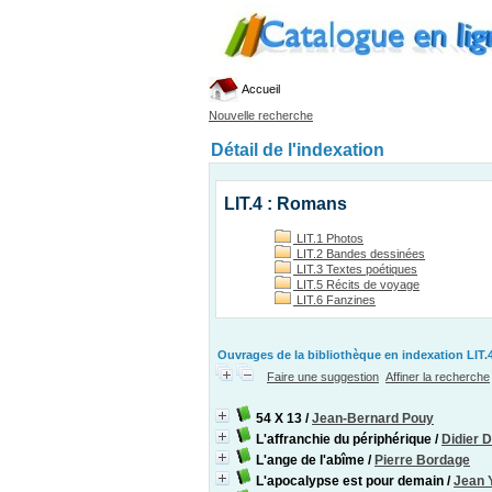
Accueil
Nouvelle recherche
Détail de l'indexation
LIT.4 : Romans
LIT.1 Photos
LIT.2 Bandes dessinées
LIT.3 Textes poétiques
LIT.5 Récits de voyage
LIT.6 Fanzines
Ouvrages de la bibliothèque en indexation LIT.4
Faire une suggestion
Affiner la recherche
54 X 13
/
Jean-Bernard Pouy
L'affranchie du périphérique
/
Didier 
L'ange de l'abîme
/
Pierre Bordage
L'apocalypse est pour demain
/
Jean 