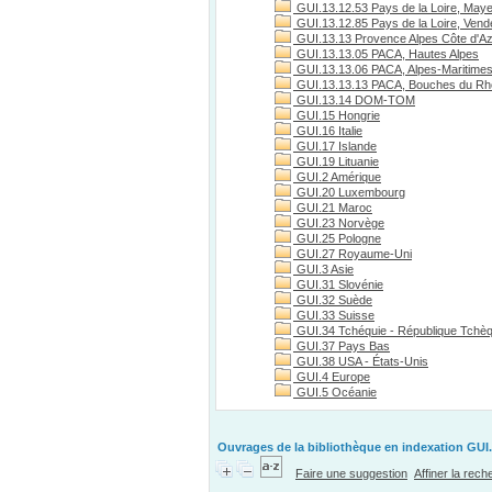
GUI.13.12.53 Pays de la Loire, May
GUI.13.12.85 Pays de la Loire, Vend
GUI.13.13 Provence Alpes Côte d'A
GUI.13.13.05 PACA, Hautes Alpes
GUI.13.13.06 PACA, Alpes-Maritime
GUI.13.13.13 PACA, Bouches du R
GUI.13.14 DOM-TOM
GUI.15 Hongrie
GUI.16 Italie
GUI.17 Islande
GUI.19 Lituanie
GUI.2 Amérique
GUI.20 Luxembourg
GUI.21 Maroc
GUI.23 Norvège
GUI.25 Pologne
GUI.27 Royaume-Uni
GUI.3 Asie
GUI.31 Slovénie
GUI.32 Suède
GUI.33 Suisse
GUI.34 Tchéquie - République Tchè
GUI.37 Pays Bas
GUI.38 USA - États-Unis
GUI.4 Europe
GUI.5 Océanie
Ouvrages de la bibliothèque en indexation GUI.
Faire une suggestion
Affiner la rec