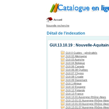
Accueil
Nouvelle recherche
Détail de l'indexation
GUI.13.10.19 : Nouvelle-Aquitain
GUI.0 Guides - généralités
GUI.02 Allemagne
GUI.03 Autriche
GUI.04 Belgique
GUI.06 Canada
GUI.06.08 Québec
GUI.07 Chypre
GUI.08 Croatie
GUI.09 Danemark
GUI.1 Afrique
GUI.10 Espagne
GUI.12 Finlande
GUI.13 France
GUI.13.01 Auvergne-Rhône-Alpes
GUI.13.01.01 Auvergne-Rhône-Alpes
GUI.13.01.03 Auvergne-Rhône-Alpes, 
GUI.13.01.07 Auvergne-Rhône-Alpes