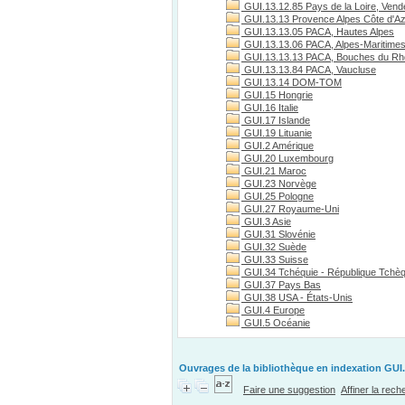
GUI.13.12.85 Pays de la Loire, Vend
GUI.13.13 Provence Alpes Côte d'A
GUI.13.13.05 PACA, Hautes Alpes
GUI.13.13.06 PACA, Alpes-Maritime
GUI.13.13.13 PACA, Bouches du R
GUI.13.13.84 PACA, Vaucluse
GUI.13.14 DOM-TOM
GUI.15 Hongrie
GUI.16 Italie
GUI.17 Islande
GUI.19 Lituanie
GUI.2 Amérique
GUI.20 Luxembourg
GUI.21 Maroc
GUI.23 Norvège
GUI.25 Pologne
GUI.27 Royaume-Uni
GUI.3 Asie
GUI.31 Slovénie
GUI.32 Suède
GUI.33 Suisse
GUI.34 Tchéquie - République Tchè
GUI.37 Pays Bas
GUI.38 USA - États-Unis
GUI.4 Europe
GUI.5 Océanie
Ouvrages de la bibliothèque en indexation GUI.
Faire une suggestion
Affiner la rec