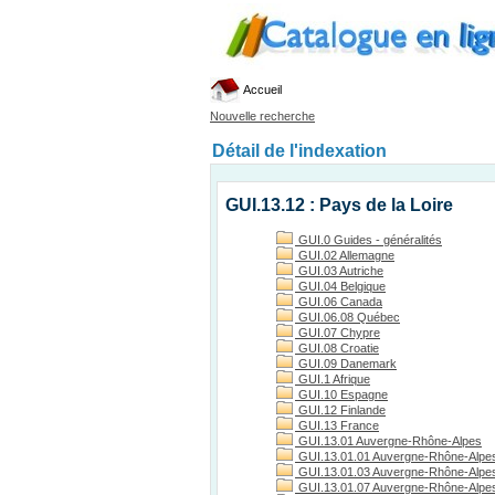
Accueil
Nouvelle recherche
Détail de l'indexation
GUI.13.12 : Pays de la Loire
GUI.0 Guides - généralités
GUI.02 Allemagne
GUI.03 Autriche
GUI.04 Belgique
GUI.06 Canada
GUI.06.08 Québec
GUI.07 Chypre
GUI.08 Croatie
GUI.09 Danemark
GUI.1 Afrique
GUI.10 Espagne
GUI.12 Finlande
GUI.13 France
GUI.13.01 Auvergne-Rhône-Alpes
GUI.13.01.01 Auvergne-Rhône-Alpes
GUI.13.01.03 Auvergne-Rhône-Alpes, 
GUI.13.01.07 Auvergne-Rhône-Alpes