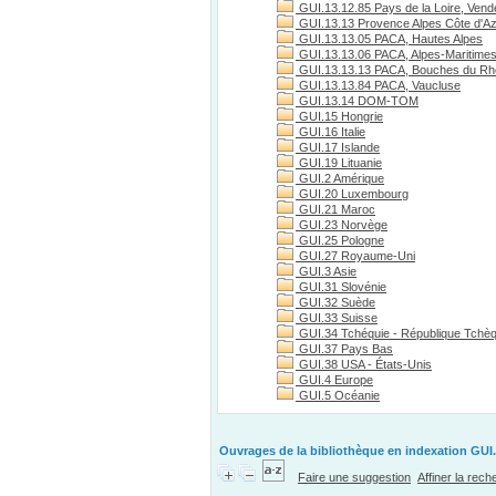
GUI.13.12.85 Pays de la Loire, Vend
GUI.13.13 Provence Alpes Côte d'A
GUI.13.13.05 PACA, Hautes Alpes
GUI.13.13.06 PACA, Alpes-Maritime
GUI.13.13.13 PACA, Bouches du R
GUI.13.13.84 PACA, Vaucluse
GUI.13.14 DOM-TOM
GUI.15 Hongrie
GUI.16 Italie
GUI.17 Islande
GUI.19 Lituanie
GUI.2 Amérique
GUI.20 Luxembourg
GUI.21 Maroc
GUI.23 Norvège
GUI.25 Pologne
GUI.27 Royaume-Uni
GUI.3 Asie
GUI.31 Slovénie
GUI.32 Suède
GUI.33 Suisse
GUI.34 Tchéquie - République Tchè
GUI.37 Pays Bas
GUI.38 USA - États-Unis
GUI.4 Europe
GUI.5 Océanie
Ouvrages de la bibliothèque en indexation GUI.
Faire une suggestion
Affiner la rec