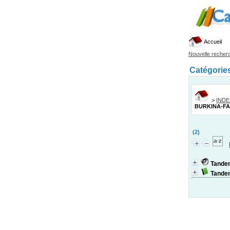
Accueil
Nouvelle recher
Catégorie
>
IND
BURKINA-F
(2)
Tandem
Tandem