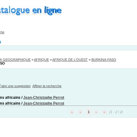
che
s
EX GEOGRAPHIQUE
>
AFRIQUE
>
AFRIQUE DE L'OUEST
>
BURKINA-FASO
ASO
Faire une suggestion
Affiner la recherche
s africains
/
Jean-Christophe Perrot
s africains
/
Jean-Christophe Perrot
1
(1 - 2 / 2)