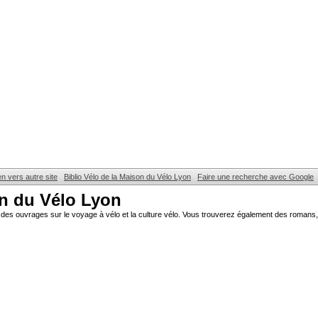
en vers autre site
Biblio Vélo de la Maison du Vélo Lyon
Faire une recherche avec Google
on du Vélo Lyon
des ouvrages sur le voyage à vélo et la culture vélo. Vous trouverez également des romans, 