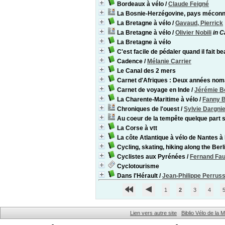
Bordeaux à vélo
/
Claude Feigné
La Bosnie-Herzégovine, pays mécon
La Bretagne à vélo
/
Gavaud, Pierrick
La Bretagne à vélo
/
Olivier Nobili
in C
La Bretagne à vélo
C'est facile de pédaler quand il fait be
Cadence
/
Mélanie Carrier
Le Canal des 2 mers
Carnet d'Afriques : Deux années nom
Carnet de voyage en Inde
/
Jérémie B
La Charente-Maritime à vélo
/
Fanny 
Chroniques de l'ouest
/
Sylvie Dargni
Au coeur de la tempête quelque part su
La Corse à vtt
La côte Atlantique à vélo de Nantes 
Cycling, skating, hiking along the Berli
Cyclistes aux Pyrénées
/
Fernand Fa
Cyclotourisme
Dans l'Hérault
/
Jean-Philippe Perrus
1
2
3
4
Lien vers autre site
Biblio Vélo de la