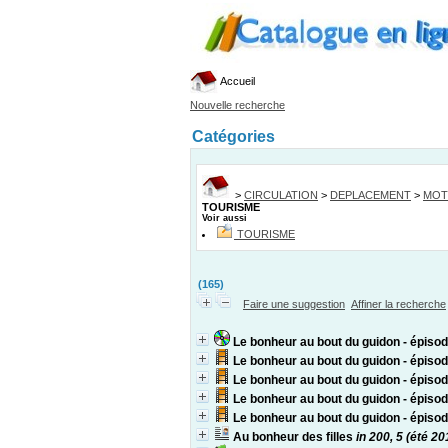
Accueil
Nouvelle recherche
Catégories
>
CIRCULATION
>
DEPLACEMENT
>
MOT
TOURISME
Voir aussi
TOURISME
(165)
Faire une suggestion
Affiner la recherche
Le bonheur au bout du guidon - épi
Le bonheur au bout du guidon - épisode
Le bonheur au bout du guidon - épis
Le bonheur au bout du guidon - épis
Le bonheur au bout du guidon - épis
Au bonheur des filles
in 200, 5 (été 20