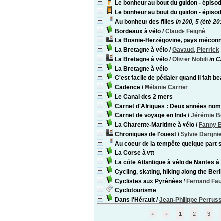
Le bonheur au bout du guidon - épis
Le bonheur au bout du guidon - épis
Au bonheur des filles
in 200, 5 (été 20
Bordeaux à vélo
/
Claude Feigné
La Bosnie-Herzégovine, pays mécon
La Bretagne à vélo
/
Gavaud, Pierrick
La Bretagne à vélo
/
Olivier Nobili
in C
La Bretagne à vélo
C'est facile de pédaler quand il fait be
Cadence
/
Mélanie Carrier
Le Canal des 2 mers
Carnet d'Afriques : Deux années nom
Carnet de voyage en Inde
/
Jérémie B
La Charente-Maritime à vélo
/
Fanny 
Chroniques de l'ouest
/
Sylvie Dargni
Au coeur de la tempête quelque part su
La Corse à vtt
La côte Atlantique à vélo de Nantes 
Cycling, skating, hiking along the Berli
Cyclistes aux Pyrénées
/
Fernand Fa
Cyclotourisme
Dans l'Hérault
/
Jean-Philippe Perrus
1
2
3