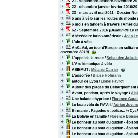
21 - septembre-octobre-novembre 2010
22 - décembre janvier février 2010/201
23 - mars avril mai 2011 - Dossier No
5 ans à vélo sur les routes du monde
6 mois en tandem à travers l'Amériq
62 - Septembre 2016
(Bulletin de Le 
Abécédaire latino-américain
/
Jean Le
L'ain à vélo
AnKaVal, un tour d'Europe en solitai
novembre 2010)
L'appel de la route
/
Sébastien Jallade
L'Arc lémanique à vélo
ASIEMUT
/
Mélanie Carrier
L'assoifée
/
Blaise Hofmann
autour de Lyon
/
Lionel Favrot
Autour des plages du Débarquement 
Avant, pendant, après le voyage
/
Ala
Une balade chypriote
/
Florence Gauti
Le beau vélo de RAVel
/
Adrien Joven
Birmanie : Pagodes et police...
in Cyc
La Bolivie en famille
/
Florence Boiss
Le bonheur au bout du guidon - épi
Le bonheur au bout du guidon - épisode
Le bonheur au bout du guidon - épis