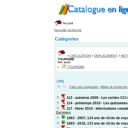
Accueil
Nouvelle recherche
Catégories
>
CIRCULATION
>
DEPLACEMENT
>
MOT
TOURISME
Voir aussi
TOURISME
(165)
Faire une suggestion
Affiner la recherche
112 - automne 2009 - Les sorties CCI 
114 - printemps 2010 - Les quinzaines
117 - Hiver 2010 - Informations compl
Dargnies
1883 - 2007, 124 ans de récits de voy
1883 - 2016, 133 ans de récits de voy