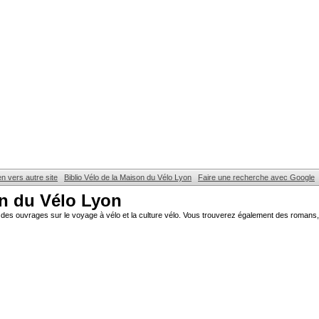
en vers autre site
Biblio Vélo de la Maison du Vélo Lyon
Faire une recherche avec Google
on du Vélo Lyon
des ouvrages sur le voyage à vélo et la culture vélo. Vous trouverez également des romans, 