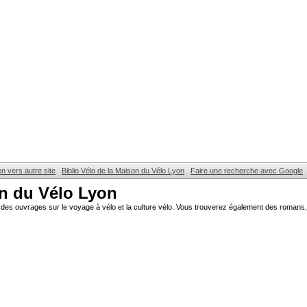
en vers autre site
Biblio Vélo de la Maison du Vélo Lyon
Faire une recherche avec Google
on du Vélo Lyon
des ouvrages sur le voyage à vélo et la culture vélo. Vous trouverez également des romans, 