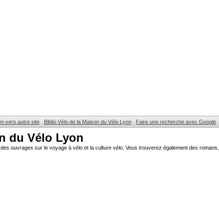
en vers autre site
Biblio Vélo de la Maison du Vélo Lyon
Faire une recherche avec Google
on du Vélo Lyon
des ouvrages sur le voyage à vélo et la culture vélo. Vous trouverez également des romans, 