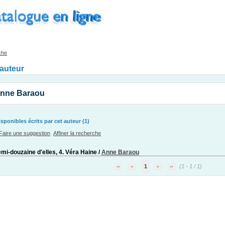
che
'auteur
Anne Baraou
ponibles écrits par cet auteur (1)
Faire une suggestion
Affiner la recherche
mi-douzaine d'elles, 4. Véra Haine
/
Anne Baraou
1
(1 - 1 / 1)