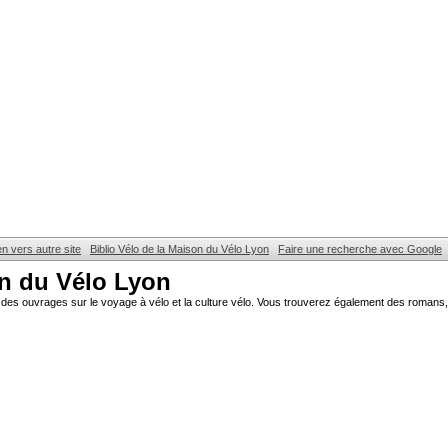
en vers autre site
Biblio Vélo de la Maison du Vélo Lyon
Faire une recherche avec Google
on du Vélo Lyon
des ouvrages sur le voyage à vélo et la culture vélo. Vous trouverez également des romans, 