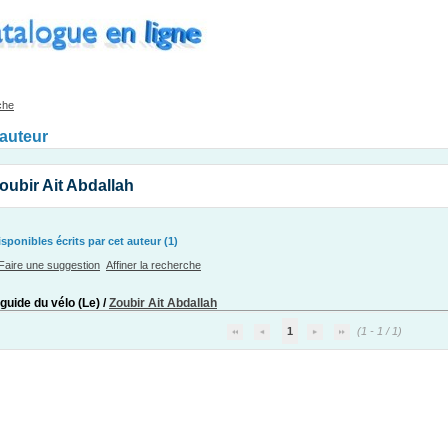
che
'auteur
oubir Ait Abdallah
ponibles écrits par cet auteur (1)
Faire une suggestion
Affiner la recherche
guide du vélo (Le)
/
Zoubir Ait Abdallah
1
(1 - 1 / 1)