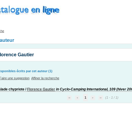
che
'auteur
lorence Gautier
ponibles écrits par cet auteur (1)
Faire une suggestion
Affiner la recherche
lade chypriote
/
Florence Gautier
in Cyclo-Camping International, 109 (hiver 20
1
(1 - 1 / 1)