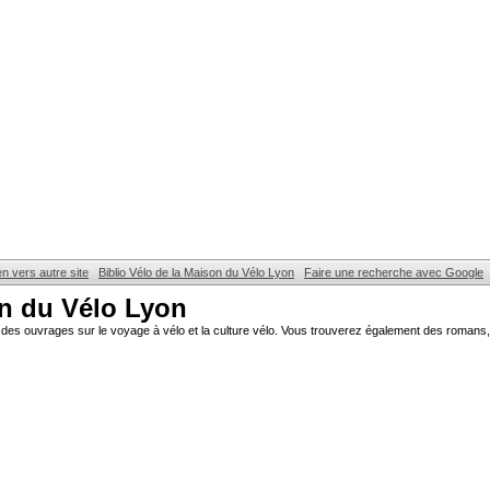
en vers autre site
Biblio Vélo de la Maison du Vélo Lyon
Faire une recherche avec Google
on du Vélo Lyon
des ouvrages sur le voyage à vélo et la culture vélo. Vous trouverez également des romans, 